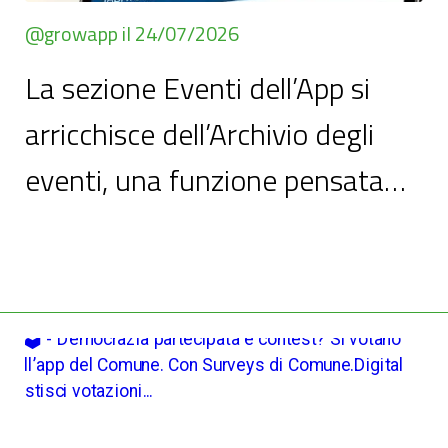
@growapp il 24/07/2026
La sezione Eventi dell’App si
arricchisce dell’Archivio degli
eventi, una funzione pensata
per documentare e valorizzare...
La sezione Eventi dell’App si arricchisce dell’Archivio degli eventi, una funzione
pensata per documentare e valorizzare nel tempo le attività organizzate o
promosse dall’Amministrazione, rendendole sempre consultabili da cittadini e
visitatori.