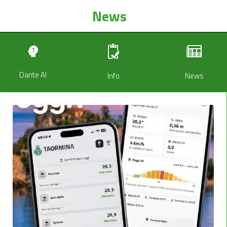
News
Dante AI
Info
News