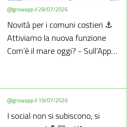
@growapp il 28/07/2026
Novità per i comuni costieri ⚓
Attiviamo la nuova funzione
Com’è il mare oggi? - Sull’App
del Comune, con un clic trovi...
Novità per i comuni costieri ⚓Attiviamo la nuova funzione Com’è il mare oggi?
Sull’App del Comune, con un clic trovi i dati sul Meteo marino e il collegamento
al portale acque (Ministero della Salute).Inviateci nome e coordinate delle
spiagge da monitorare. Al resto pensiamo noi.
@growapp il 19/07/2026
I social non si subiscono, si