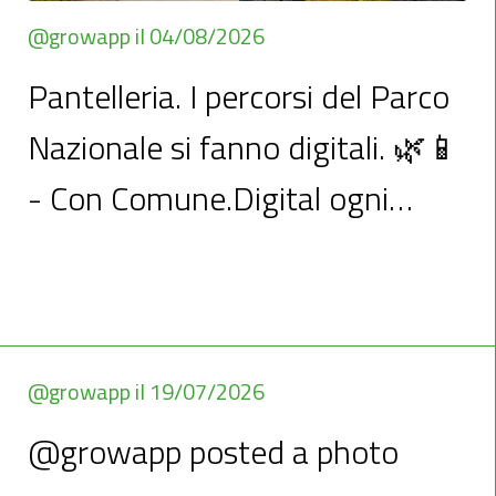
@growapp il 04/08/2026
Pantelleria. I percorsi del Parco
Nazionale si fanno digitali. 🌿📱
- Con Comune.Digital ogni
percorso urbano, naturalis...
Pantelleria. I percorsi del Parco Nazionale si fanno digitali. 🌿📱Con
Comune.Digital ogni percorso urbano, naturalistico o escursionistico può
diventare un’esperienza digitale: mappe, punti di interesse, contenuti
multimediali, geolocalizzazione, notifiche e molto altro, tutto direttamente
nell’app d
@growapp il 19/07/2026
@growapp posted a photo