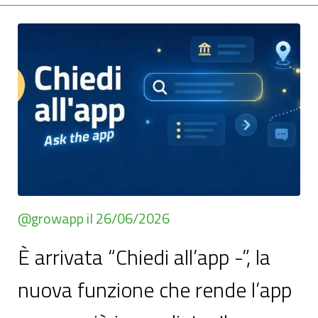
@growapp il 26/06/2026
È arrivata “Chiedi all’app -”, la
nuova funzione che rende l’app