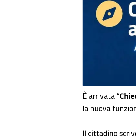
È arrivata “
Chie
la nuova funzio
Il cittadino scriv