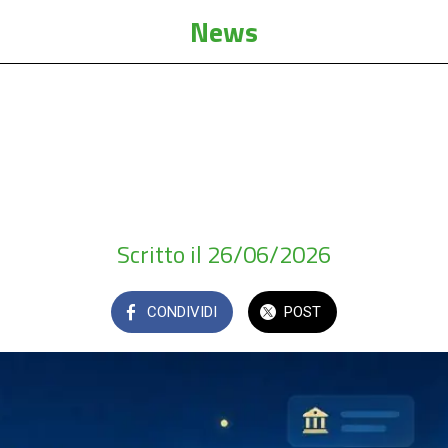
News
iedi all’app -”, la nuova funzione che rende l
immediata. Il cittadino scrive ciò che cerca...
Scritto il 26/06/2026
CONDIVIDI
POST