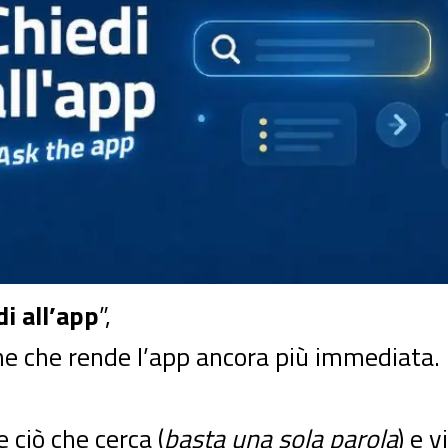
di all’app
”,
ne che rende l’app ancora più immediata.
e ciò che cerca (
basta una sola parola
) e 