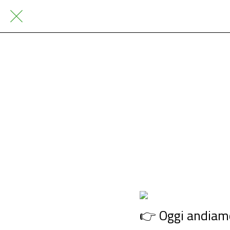
👉 Oggi andia
Di
👉 Oggi andiamo