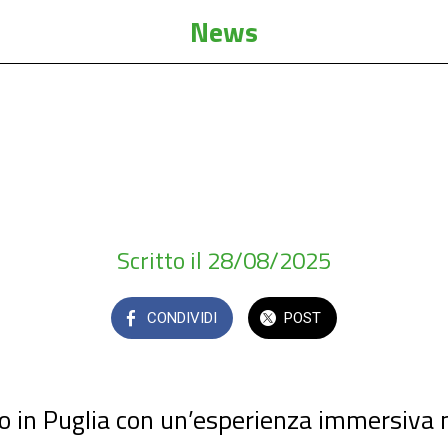
News
mo in Puglia con un’esperienza immersiva n
gital della Città di Francavilla Fontana -: un V
Scritto il 28/08/2025
CONDIVIDI
POST
 in Puglia con un’esperienza immersiva