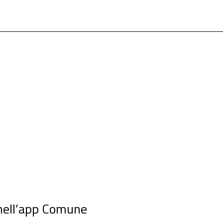
ell’app Comune
...
 nell’app Comune