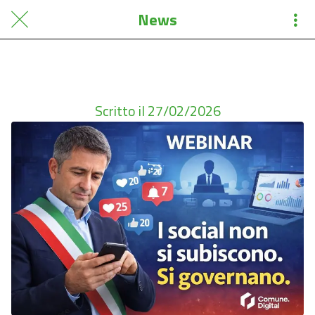
News
Grazie a tutti! - Ieri siete stati in tanti a seguire il webinar “ I social non si subiscono. Si governano.
” È stato un...
Scritto il 27/02/2026