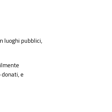
in luoghi pubblici,
cilmente
o donati, e