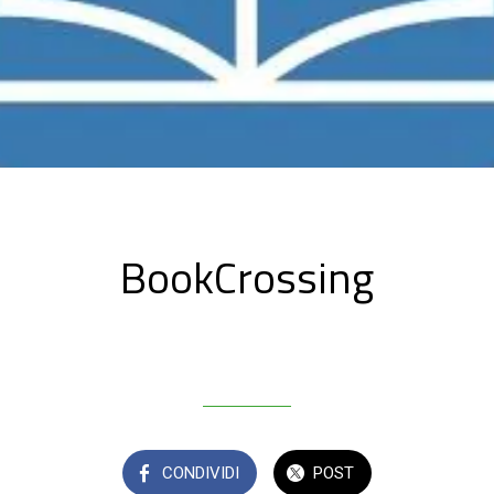
BookCrossing
Scritto il 02/10/2024
da GrowApp S.r.l.
CONDIVIDI
POST